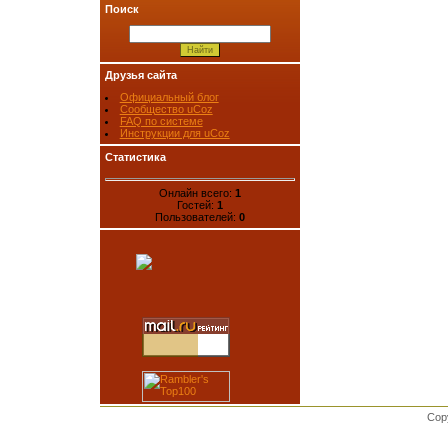
Поиск
Друзья сайта
Официальный блог
Сообщество uCoz
FAQ по системе
Инструкции для uCoz
Статистика
Онлайн всего:
1
Гостей:
1
Пользователей:
0
Cop