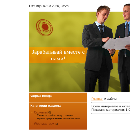
Пятница, 07.08.2026, 08:28
Зарабатывай вместе с
нами!
Форма входа
Главная
»
Файлы
Категории раздела
Всего материалов в катал
Показано материалов
:
1-
Скрипты
[0]
Скачать файлы могут только
зарегистрированные пользователи.
Web-мастеру
[0]